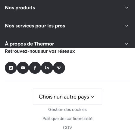
Ouvert actuellement
Nos produits
Nos services pour les pros
Demander un devis
Afficher le numéro
À propos de Thermor
GOMES SERVICES
Retrouvez-nous sur vos réseaux
2 IMPASSE BREQUET
91310 LINAS
Instagram
Youtube
Facebook
LinkedIn
Pinterest
Fermé actuellement
Demander un devis
Afficher le numéro
Choisir un autre pays
Gestion des cookies
Politique de confidentialité
CGV