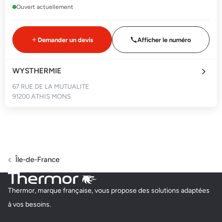
Ouvert actuellement
Demander un devis
Afficher le numéro
WYSTHERMIE
67 RUE DE LA MUTUALITE
91200 ATHIS MONS
Ouvert actuellement
Demander un devis
Afficher le numéro
Île-de-France
MEE CLIM
Thermor, marque française, vous propose des solutions adaptées
12 RUE DU BRAS DE FER
à vos besoins.
91000 EVRY COURCOURONNES