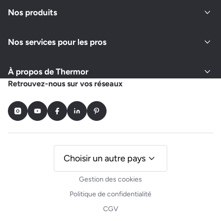
Fermé actuellement
Nos produits
Nos services pour les pros
Demander un devis
Afficher le numéro
À propos de Thermor
LIBERSA ELECTRICITE
Retrouvez-nous sur vos réseaux
29 TER ROUTE DE BOULOGNE
62170 NEUVILLE SOUS MONTREUIL
Instagram
Youtube
Facebook
LinkedIn
Pinterest
Fermé actuellement
Demander un devis
Afficher le numéro
Choisir un autre pays
Gestion des cookies
BONVOISIN JULIEN
Politique de confidentialité
10 RUE DU BOUT DU BAS
CGV
62650 HUMBERT