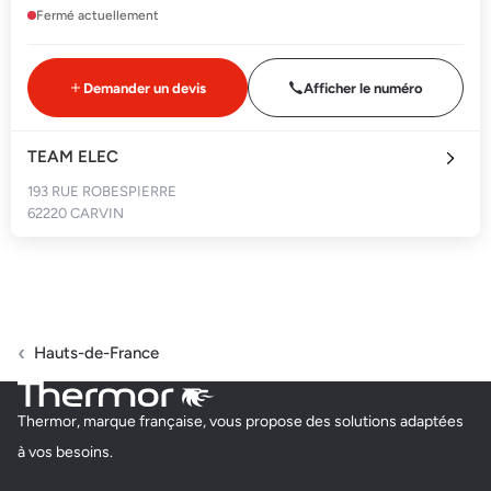
Fermé actuellement
Demander un devis
Afficher le numéro
TEAM ELEC
193 RUE ROBESPIERRE
62220 CARVIN
Fermé actuellement
Demander un devis
Afficher le numéro
Hauts-de-France
SASU VINCENT HEMERY
Thermor, marque française, vous propose des solutions adaptées
36 AVENUE DE LA PLAINE RANDON
à vos besoins.
62600 BERCK