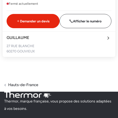
Fermé actuellement
Demander un devis
Afficher le numéro
GUILLAUME
27 RUE BLANCHE
60270 GOUVIEUX
Fermé actuellement
Demander un devis
Afficher le numéro
Hauts-de-France
DM ENERGIES - DELABY GILLES
Thermor, marque française, vous propose des solutions adaptées
5 RUE MAIDSTONE
à vos besoins.
60000 BEAUVAIS