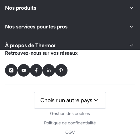
Fermé actuellement
Nos produits
Nos services pour les pros
Demander un devis
Afficher le numéro
À propos de Thermor
PASQUIER PASCAL
Retrouvez-nous sur vos réseaux
68 RUE ESMERY
60320 BETHISY SAINT PIERRE
Instagram
Youtube
Facebook
LinkedIn
Pinterest
Fermé actuellement
Demander un devis
Afficher le numéro
Choisir un autre pays
Gestion des cookies
C2L
Politique de confidentialité
4 LOT LE VIVIER
CGV
60240 FLEURY