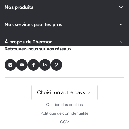
Fermé actuellement
Nos produits
Nos services pour les pros
Demander un devis
Afficher le numéro
À propos de Thermor
DELEPLANQUE ISD
Retrouvez-nous sur vos réseaux
21 RUE DE VALENCIENNE
59000 LILLE
Instagram
Youtube
Facebook
LinkedIn
Pinterest
Fermé actuellement
Demander un devis
Afficher le numéro
Choisir un autre pays
Gestion des cookies
COTE NOUVELLES ENERGIES
Politique de confidentialité
35 RUE ST DRUON
CGV
59400 CAMBRAI