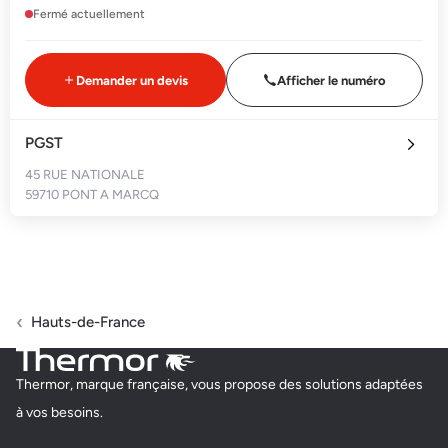
Fermé actuellement
Demander un devis
Afficher le numéro
PGST
45 RUE NATIONALE
59710 PONT A MARCQ
Fermé actuellement
Demander un devis
Afficher le numéro
Hauts-de-France
HAPPY-THERMIQUE.FR
Thermor, marque française, vous propose des solutions adaptées
229 RUE SOLFERINO
à vos besoins.
59000 LILLE