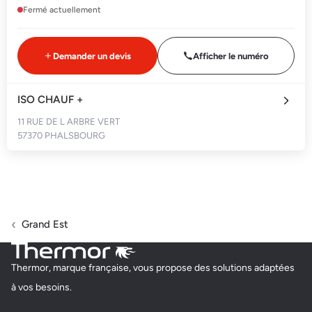
Fermé actuellement
Demander un devis
Afficher le numéro
ISO CHAUF +
11 RUE DE L ARBRE VERT
57370 PHALSBOURG
Ouvert actuellement
Demander un devis
Afficher le numéro
Grand Est
L ATELIER DE A A R
Thermor, marque française, vous propose des solutions adaptées
3 GRAND RUE
à vos besoins.
57130 VERNEVILLE