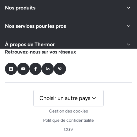
Fermé actuellement
Nos produits
Nos services pour les pros
Demander un devis
Afficher le numéro
À propos de Thermor
ENERGIES 57
Retrouvez-nous sur vos réseaux
36 RUE DE BUSSIERE
57640 ARGANCY
Instagram
Youtube
Facebook
LinkedIn
Pinterest
Ouvert actuellement
Demander un devis
Afficher le numéro
Choisir un autre pays
Gestion des cookies
ELIT SOLAR
Politique de confidentialité
14 B RUE DE LA FERME ST LADRE
CGV
57155 MARLY