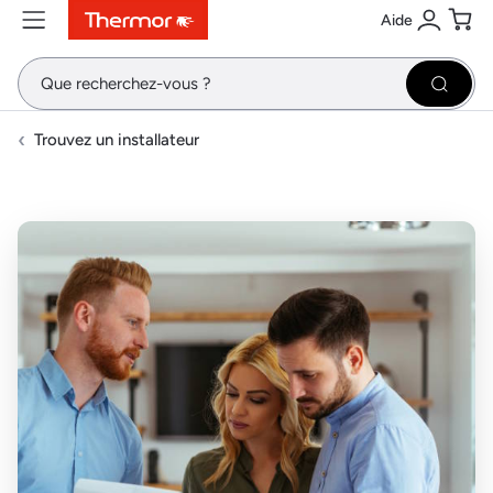
Aide
Contenu
Menu
Recherche
Se conne
Pani
Recher
Trouvez un installateur