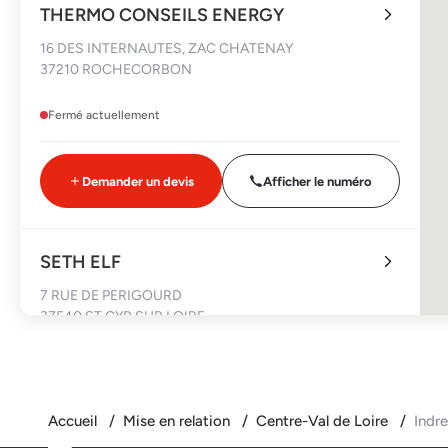
THERMO CONSEILS ENERGY
16 DES INTERNAUTES, ZAC CHATENAY
37210 ROCHECORBON
Fermé actuellement
Demander un devis
Afficher le numéro
SETH ELF
7 RUE DE PERIGOURD
37540 ST CYR SUR LOIRE
Fermé actuellement
Accueil
Mise en relation
Centre-Val de Loire
Indre
Demander un devis
Afficher le numéro