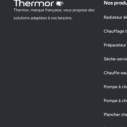
Nos produ
Thermor, marque française, vous propose des
SERELEC 37
Radiateur él
solutions adaptées à vos besoins.
45 ROUTE DE VAUZELLES
Chauffage t
37600 LOCHES
Préparateur
Fermé actuellement
Sèche-servi
Demander un devis
Afficher le numéro
Chauffe-ea
RENOV CARTIER
Pompe à chal
93 RUE GEORGES RENARD
Pompe à cha
37000 TOURS
Plancher ch
Fermé actuellement