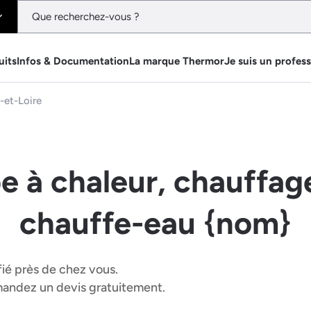
uits
Infos & Documentation
La marque Thermor
Je suis un profes
-et-Loire
e à chaleur, chauffage
chauffe-eau {nom}
fié près de chez vous.
emandez un devis gratuitement.