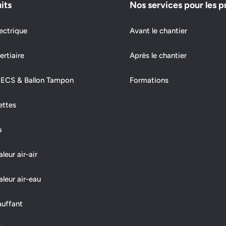
its
Nos services pour les p
ectrique
Avant le chantier
ertiaire
Après le chantier
 ECS & Ballon Tampon
Formations
ettes
u
eur air-air
leur air-eau
auffant