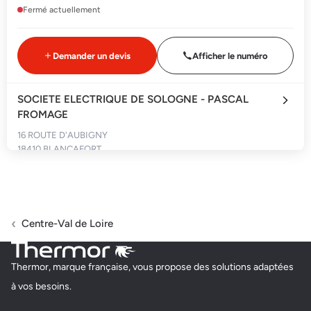
Fermé actuellement
Demander un devis
Afficher le numéro
SOCIETE ELECTRIQUE DE SOLOGNE - PASCAL
FROMAGE
16 ROUTE D'AUBIGNY
18410 BLANCAFORT
Fermé actuellement
Centre-Val de Loire
Demander un devis
Afficher le numéro
Thermor, marque française, vous propose des solutions adaptées
ETABLISSEMENT LEFEBVRE AURELIEN
à vos besoins.
3 PLACE DE L'EGLISE
18400 VILLENEUVE SUR CHER