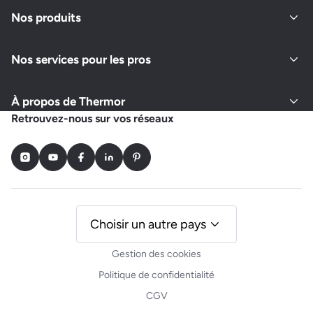
Nos produits
Fermé actuellement
Nos services pour les pros
Demander un devis
Afficher le numéro
À propos de Thermor
CHABASSIER ELECTRICITE
Retrouvez-nous sur vos réseaux
LIEU DIT BEAUCAIRE
18140 HERRY
Instagram
Youtube
Facebook
LinkedIn
Pinterest
Fermé actuellement
Choisir un autre pays
Demander un devis
Afficher le numéro
Gestion des cookies
Politique de confidentialité
CGV