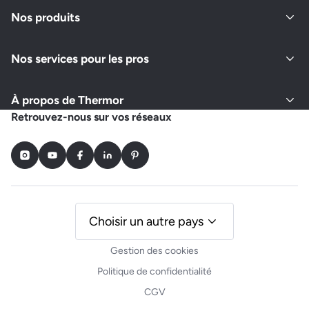
Fermé actuellement
Nos produits
Nos services pour les pros
Demander un devis
Afficher le numéro
À propos de Thermor
BUCAS HDG ETS
Retrouvez-nous sur vos réseaux
32 LE BROUSSAIS, TOURNEBRIDE, ROUTE DE RENNES
35600 SAINTE MARIE
Instagram
Youtube
Facebook
LinkedIn
Pinterest
Fermé actuellement
Demander un devis
Afficher le numéro
Choisir un autre pays
Gestion des cookies
Politique de confidentialité
CGV