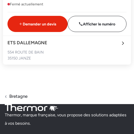
Fermé actuellement
Demander un devis
Afficher le numéro
ETS DALLEMAGNE
554 ROUTE DE BAIN
35150 JANZE
Fermé actuellement
Demander un devis
Afficher le numéro
Bretagne
DOUET ELECTRICITE
Thermor, marque française, vous propose des solutions adaptées
ZONE ARTISANALE GANDRAIS
à vos besoins.
35870 LE MINIHIC SUR RANCE