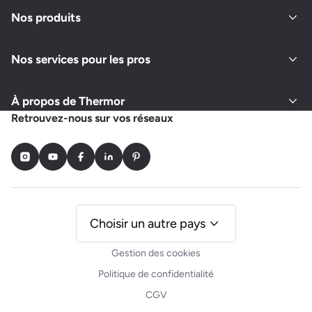
Fermé actuellement
Nos produits
Nos services pour les pros
Demander un devis
Afficher le numéro
À propos de Thermor
LOREAU DENIS ENTREPRISE
Retrouvez-nous sur vos réseaux
37 CHEMIN DES GOUTTIERES
71350 SAINT LOUP GEANGES
Instagram
Youtube
Facebook
LinkedIn
Pinterest
Fermé actuellement
Demander un devis
Afficher le numéro
Choisir un autre pays
Gestion des cookies
BOULEY PIERRE ELECTRICITE
Politique de confidentialité
3 ALLEE DES PRIMEVERES
CGV
71250 CLUNY