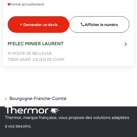
Fermé actuellement
Demander un devis
Afficher le numéro
M'ELEC MINIER LAURENT
41 ROUTE DE BELLEVUE
71800 SAINT JULIEN DE CIVRY
Fermé actuellement
Demander un devis
Afficher le numéro
Bourgogne-Franche-Comté
GRAVALLON CHRISTOPHE
Thermor, marque française, vous propose des solutions adaptées
345 ROUTE DES PINS
à vos besoins.
71470 STE CROIX