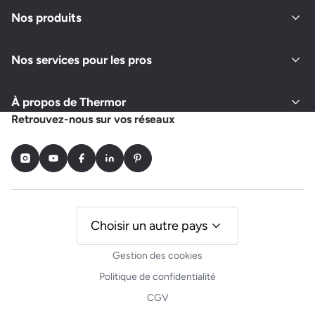
Fermé actuellement
Nos produits
Nos services pour les pros
Demander un devis
Afficher le numéro
À propos de Thermor
AMC PLOMBERIE ELECTRICITE
Retrouvez-nous sur vos réseaux
LES FORTS, 225 ROUTE DE LA CHARMETTE
38700 LE SAPPEY EN CHARTREUSE
Instagram
Youtube
Facebook
LinkedIn
Pinterest
Fermé actuellement
Demander un devis
Afficher le numéro
Choisir un autre pays
Gestion des cookies
RUBINO PERE ET FILS
Politique de confidentialité
20 RUE DE LA BAJATIERE
CGV
38100 GRENOBLE