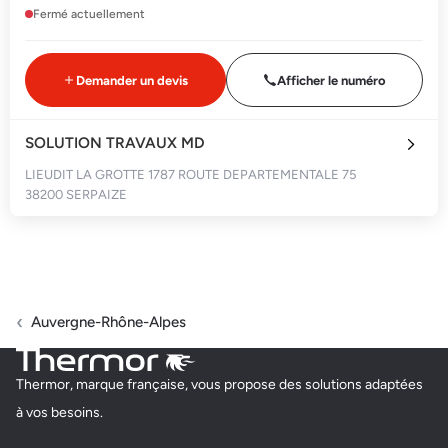
Fermé actuellement
Demander un devis
Afficher le numéro
SOLUTION TRAVAUX MD
LIEUDIT LA GROTTE 1787 ROUTE DEPARTEMENTALE 75
38200 SERPAIZE
Fermé actuellement
Demander un devis
Afficher le numéro
Auvergne-Rhône-Alpes
VAL AIR CLIM
Thermor, marque française, vous propose des solutions adaptées
38 IMPASSE DE LA GARENNE
à vos besoins.
38290 SATOLAS ET BONCE