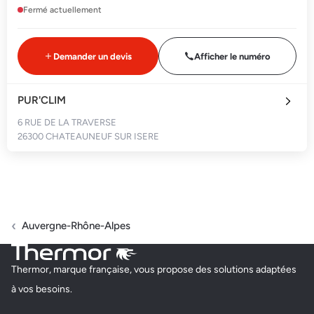
Fermé actuellement
Demander un devis
Afficher le numéro
PUR'CLIM
6 RUE DE LA TRAVERSE
26300 CHATEAUNEUF SUR ISERE
Fermé actuellement
Demander un devis
Afficher le numéro
Auvergne-Rhône-Alpes
MS CLIMATE (MACLEM)
Thermor, marque française, vous propose des solutions adaptées
225 CHEMIN DES GUIGNONS
à vos besoins.
26350 CRÉPOL