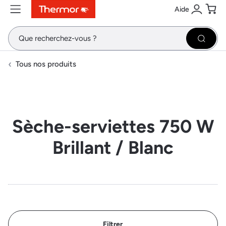
Aide
Contenu
Menu
Recherche
Se conne
Pani
Recher
Tous nos produits
Sèche-serviettes 750 W
Brillant / Blanc
Filtrer