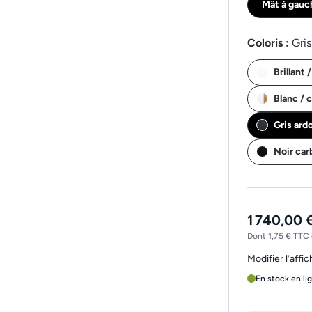
Mât à gauc
Coloris :
Gris
Brillant 
Blanc / 
Gris ard
Noir ca
1 740,00 
Dont 1,75 € TTC 
Modifier l’affi
En stock en li