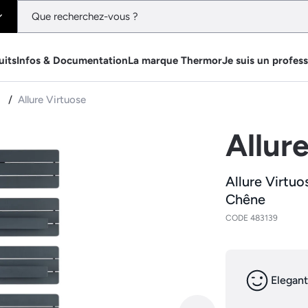
uits
Infos & Documentation
La marque Thermor
Je suis un profes
e
Allure Virtuose
Allur
Allure Virtuo
Chêne
CODE 483139
Elegant