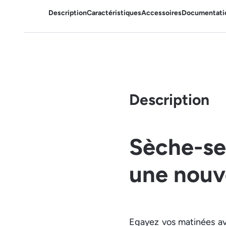
Description
Caractéristiques
Accessoires
Documentati
Description
Sèche-se
une nouve
Egayez vos matinées av