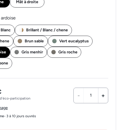
he
Mât à droite
 ardoise
/ Blanc
Brillant / Blanc / chene
chene
Brun sable
Vert eucalyptus
oise
Gris menhir
Gris roche
rbone
€
-
+
d'éco-participation
chage
gne
- 3 à 10 jours ouvrés