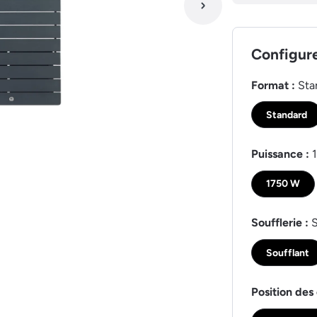
Configur
Format :
Sta
Standard
Puissance :
1750 W
Soufflerie :
S
Soufflant
Position des 