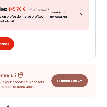
isez
145,70 €
(Prix indicatif)
Trouver un
a un professionnel et profitez
installateur
TVA réduit
panier
onnels ?
Se connecter
us pour accéder aux conseils
tallation et tutos vidéos.