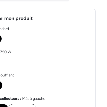
er mon produit
ndard
1750 W
oufflant
collecteurs :
Mât à gauche