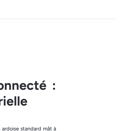
onnecté :
ielle
 ardoise standard mât à