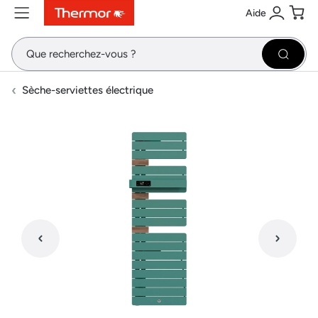
Aide
Contenu
Menu
Recherche
Se conne
Pani
Recher
Sèche-serviettes électrique