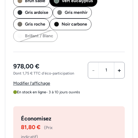
Brun sable
Vert eucalyptus
Gris ardoise
Gris menhir
Gris roche
Noir carbone
Brillant / Blanc
978,00 €
-
+
Dont 1,75 € TTC d'éco-participation
Modifier l’affichage
En stock en ligne
- 3 à 10 jours ouvrés
Économisez
81,80 €
(Prix
indicatif)