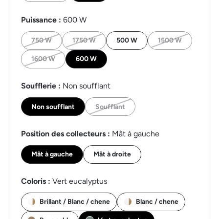
Puissance :
600 W
750 W
1750 W
500 W
1500 W
1600 W
600 W
Soufflerie :
Non soufflant
Non soufflant
Soufflant
Position des collecteurs :
Mât à gauche
Mât à gauche
Mât à droite
Coloris :
Vert eucalyptus
Brillant / Blanc / chene
Blanc / chene