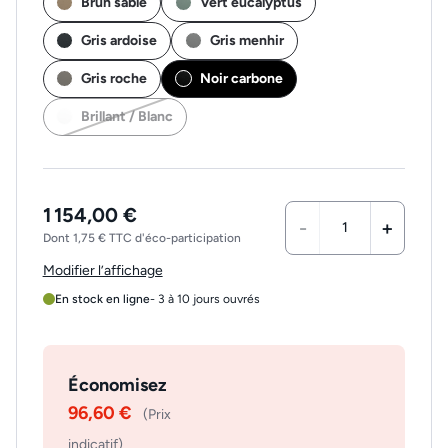
Brun sable
Vert eucalyptus
Gris ardoise
Gris menhir
Gris roche
Noir carbone
Brillant / Blanc
1 154,00 €
-
+
Dont 1,75 € TTC d'éco-participation
Modifier l’affichage
En stock en ligne
- 3 à 10 jours ouvrés
Économisez
96,60 €
(Prix
indicatif)