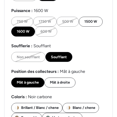
Puissance :
1600 W
750 W
1750 W
500 W
1500 W
1600 W
600 W
Soufflerie :
Soufflant
Non soufflant
Soufflant
Position des collecteurs :
Mât à gauche
Mât à gauche
Mât à droite
Coloris :
Noir carbone
Brillant / Blanc / chene
Blanc / chene