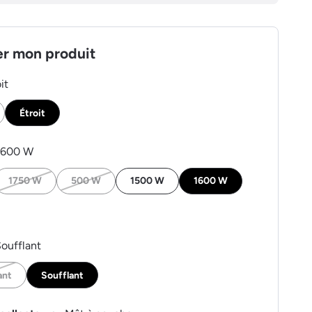
er mon produit
it
Étroit
1600 W
1750 W
500 W
1500 W
1600 W
oufflant
ant
Soufflant