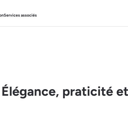
on
Services associés
: Élégance, praticité e