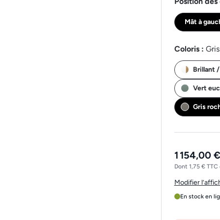
Position des 
Mât à gauc
Coloris :
Gris
Brillant 
Vert euc
Gris roc
1 154,00 
Dont 1,75 € TTC 
Modifier l’affi
En stock en li