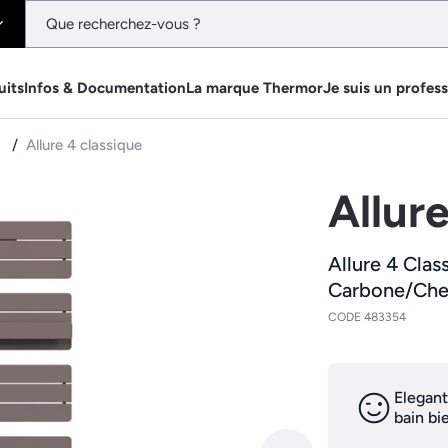
uits
Infos & Documentation
La marque Thermor
Je suis un profes
e
Allure 4 classique
Allur
Allure 4 Clas
Carbone/Ch
CODE 483354
Elegant
bain bi