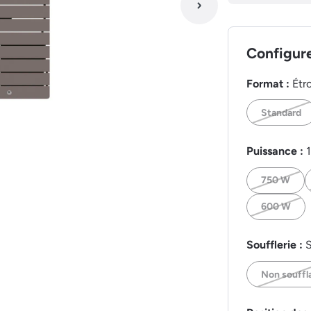
Configur
Format :
Étro
Standard
Puissance :
750 W
600 W
Soufflerie :
S
Non souffl