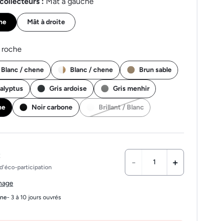
collecteurs :
Mât à gauche
he
Mât à droite
 roche
/ Blanc / chene
Blanc / chene
Brun sable
alyptus
Gris ardoise
Gris menhir
he
Noir carbone
Brillant / Blanc
€
-
+
d'éco-participation
chage
gne
- 3 à 10 jours ouvrés