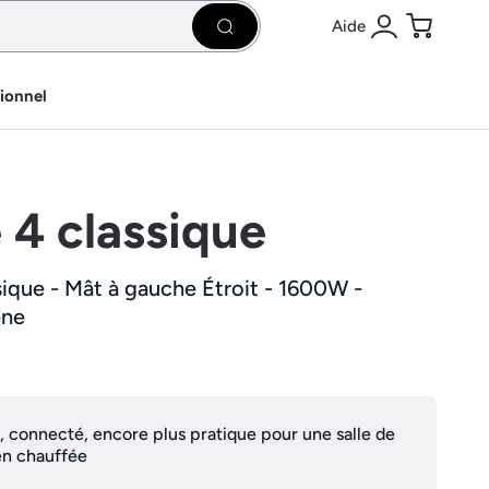
Aide
Rechercher
Se connecter
Panier
sionnel
e 4 classique
sique - Mât à gauche Étroit - 1600W -
ene
, connecté, encore plus pratique pour une salle de
en chauffée