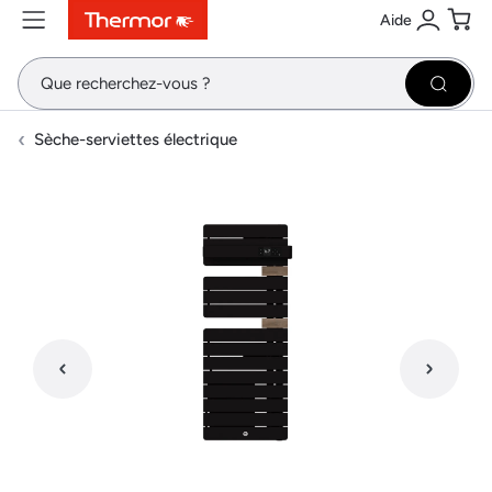
Aide
Contenu
Menu
Recherche
Se conne
Pani
Recher
Sèche-serviettes électrique