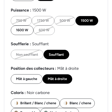
Puissance :
1500 W
750 W
1750 W
500 W
1500 W
1600 W
600 W
Soufflerie :
Soufflant
Non soufflant
Soufflant
Position des collecteurs :
Mât à droite
Mât à gauche
Mât à droite
Coloris :
Noir carbone
Brillant / Blanc / chene
Blanc / chene