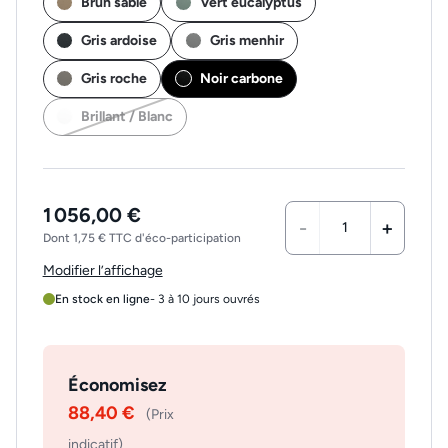
Brun sable
Vert eucalyptus
Gris ardoise
Gris menhir
Gris roche
Noir carbone
Brillant / Blanc
1 056,00 €
-
+
Dont 1,75 € TTC d'éco-participation
Modifier l’affichage
En stock en ligne
- 3 à 10 jours ouvrés
Économisez
88,40 €
(Prix
indicatif)