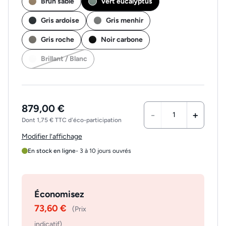
Brun sable
Vert eucalyptus
Gris ardoise
Gris menhir
Gris roche
Noir carbone
Brillant / Blanc
879,00 €
-
+
Dont 1,75 € TTC d'éco-participation
Modifier l’affichage
En stock en ligne
- 3 à 10 jours ouvrés
Économisez
73,60 €
(Prix
indicatif)