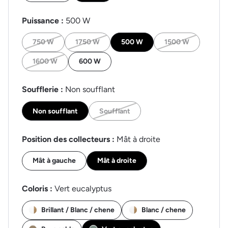
Puissance :
500 W
750 W
1750 W
500 W
1500 W
1600 W
600 W
Soufflerie :
Non soufflant
Non soufflant
Soufflant
Position des collecteurs :
Mât à droite
Mât à gauche
Mât à droite
Coloris :
Vert eucalyptus
Brillant / Blanc / chene
Blanc / chene