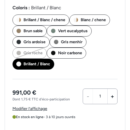
Coloris :
Brillant / Blanc
Brillant / Blanc / chene
Blanc / chene
Brun sable
Vert eucalyptus
Gris ardoise
Gris menhir
Gris roche
Noir carbone
Brillant / Blanc
991,00 €
-
+
Dont 1,75 € TTC d'éco-participation
Modifier l’affichage
En stock en ligne
- 3 à 10 jours ouvrés