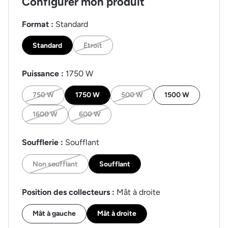
Configurer mon produit
Format :
Standard
Standard
Étroit
Puissance :
1750 W
750 W
1750 W
500 W
1500 W
1600 W
600 W
Soufflerie :
Soufflant
Non soufflant
Soufflant
Position des collecteurs :
Mât à droite
Mât à gauche
Mât à droite