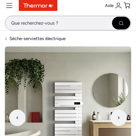
Aide
Contenu
Menu
Recherche
Se conne
Pani
Recher
Sèche-serviettes électrique