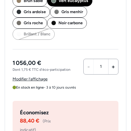
Brun sable
Vert eucalyptus
Gris ardoise
Gris menhir
Gris roche
Noir carbone
Brillant / Blanc
1 056,00 €
-
+
Dont 1,75 € TTC d'éco-participation
Modifier l’affichage
En stock en ligne
- 3 à 10 jours ouvrés
Économisez
88,40 €
(Prix
indicatif)