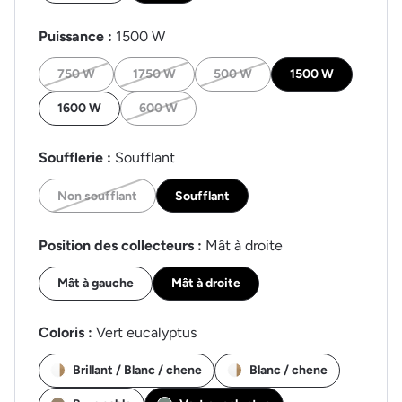
Puissance :
1500 W
750 W
1750 W
500 W
1500 W
1600 W
600 W
Soufflerie :
Soufflant
Non soufflant
Soufflant
Position des collecteurs :
Mât à droite
Mât à gauche
Mât à droite
Coloris :
Vert eucalyptus
Brillant / Blanc / chene
Blanc / chene