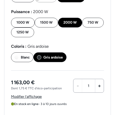
Puissance :
2000 W
1000 W
1500 W
2000 W
750 W
1250 W
Coloris :
Gris ardoise
Blanc
Gris ardoise
1 163,00 €
-
+
Dont 1,75 € TTC d'éco-participation
Modifier l’affichage
En stock en ligne
- 3 à 10 jours ouvrés