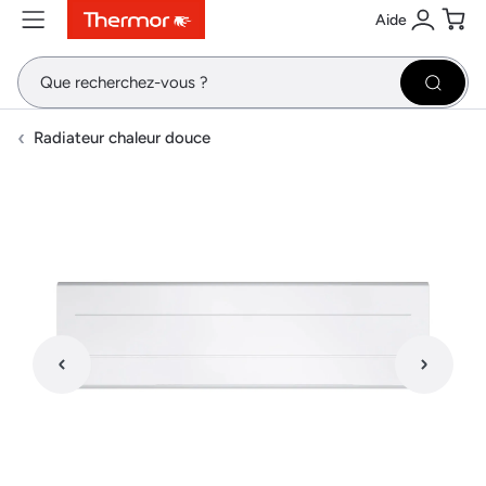
Aide
Contenu
Menu
Recherche
Se conne
Pani
Recher
Radiateur chaleur douce