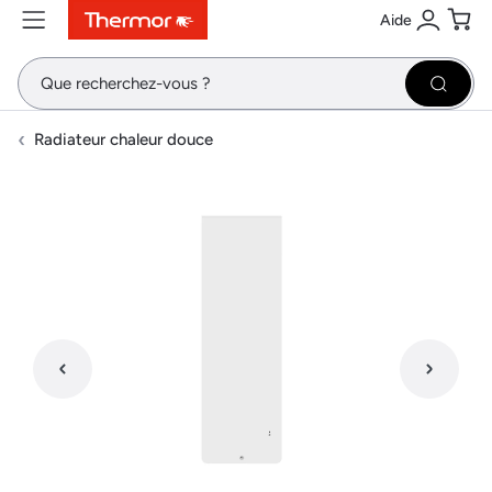
Aide
Contenu
Menu
Recherche
Se conne
Pani
Recher
Radiateur chaleur douce