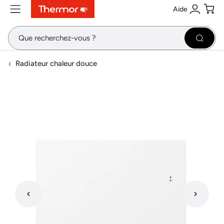
Aide
Contenu
Menu
Recherche
Se conne
Pani
Recher
Radiateur chaleur douce