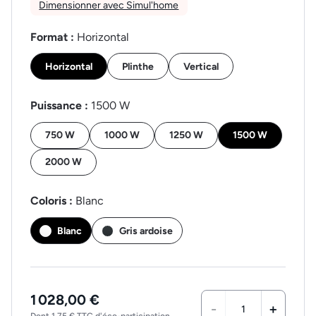
Dimensionner avec Simul'home
Format :
Horizontal
Horizontal
Plinthe
Vertical
Puissance :
1500 W
750 W
1000 W
1250 W
1500 W
2000 W
Coloris :
Blanc
Blanc
Gris ardoise
1 028,00 €
-
+