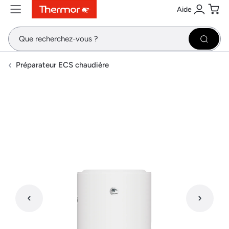
Aide
Contenu
Menu
Recherche
Se conne
Pani
Recher
Préparateur ECS chaudière