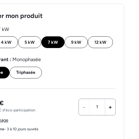
er mon produit
7 kW
4 kW
5 kW
7 kW
9 kW
12 kW
rant :
Monophasée
ée
Triphasée
 €
-
+
 d'éco-participation
chage
gne
- 3 à 10 jours ouvrés