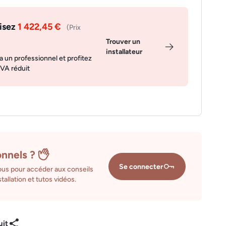
isez
1 422,45 €
(Prix
Trouver un
installateur
a un professionnel et profitez
TVA réduit
onnels ?
Se connecter
us pour accéder aux conseils
tallation et tutos vidéos.
uit