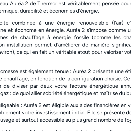
-eau Auréa 2 de Thermor est véritablement pensée po
ermique, durabilité et économies d’énergie.
ricité combinée à une énergie renouvelable (l'air) c
one et économe en énergie. Auréa 2 s’impose comme un
mes de chauffage à énergie fossile (comme les cha
on installation permet d’améliorer de manière signific
iron), ce qui en fait un véritable atout pour valoriser v
romesse est également tenue : Auréa 2 présente une ét
chauffage, en fonction de la configuration choisie. Ce 
lité de diviser par deux votre facture énergétique ann
 gaz : de quoi allier sobriété énergétique et maîtrise du b
geable : Auréa 2 est éligible aux aides financières en v
rablement votre investissement initial. Elle se présente
'usage et surtout accessible au plus grand nombre de foy