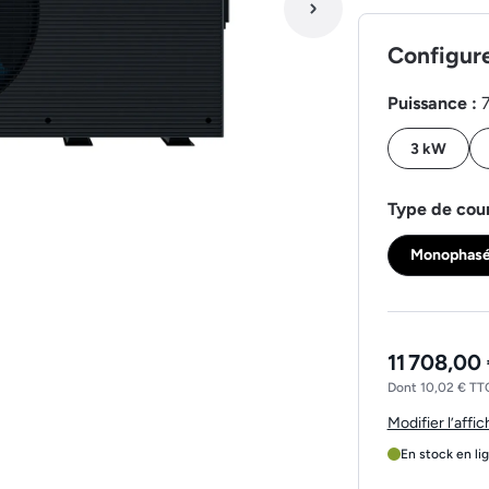
Configur
Puissance :
3 kW
Type de cou
Monophas
11 708,00
Dont 10,02 € TTC
Modifier l’affi
En stock en li