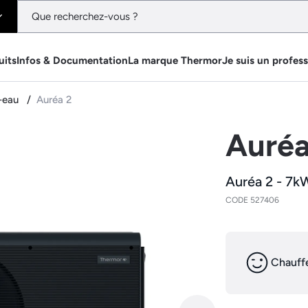
uits
Infos & Documentation
La marque Thermor
Je suis un profes
r-eau
Auréa 2
Auréa
Auréa 2 - 7k
CODE 527406
Chauffe