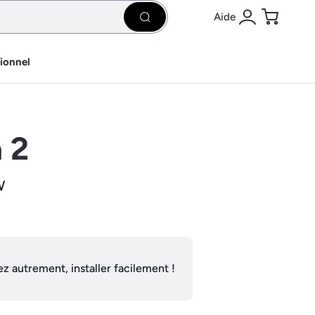
Aide
Rechercher
Se connecter
Panier
sionnel
 2
W
z autrement, installer facilement !