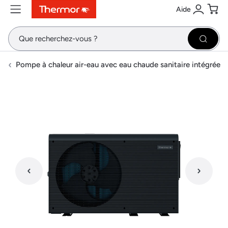
Aide
Contenu
Menu
Recherche
Se conne
Pani
Recher
Pompe à chaleur air-eau avec eau chaude sanitaire intégrée