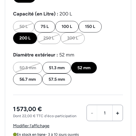
Capacité (en Litre) :
200 L
50 L
75 L
100 L
150 L
200 L
250 L
300 L
Diamètre extérieur :
52 mm
50.5 mm
51.3 mm
52 mm
56.7 mm
57.5 mm
1 573,00 €
-
+
Dont 22,00 € TTC d'éco-participation
Modifier l’affichage
En stock en ligne
- 3 à 10 jours ouvrés