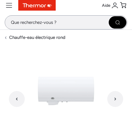
Aide
Contenu
Menu
Recherche
Se conne
Pani
Recher
Chauffe-eau électrique rond