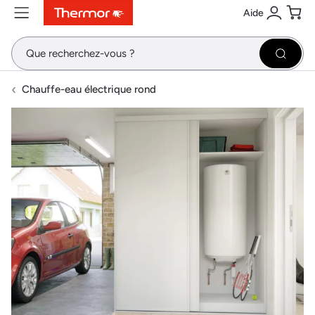
Aide
Contenu
Menu
Recherche
Se conne
Pani
Recher
Chauffe-eau électrique rond