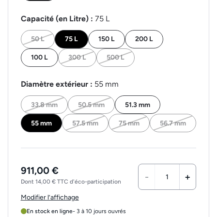
Capacité (en Litre) :
75 L
50 L
75 L
150 L
200 L
100 L
300 L
500 L
Diamètre extérieur :
55 mm
33.8 mm
50.5 mm
51.3 mm
55 mm
57.5 mm
75 mm
56.7 mm
911,00 €
-
+
Dont 14,00 € TTC d'éco-participation
Modifier l’affichage
En stock en ligne
- 3 à 10 jours ouvrés