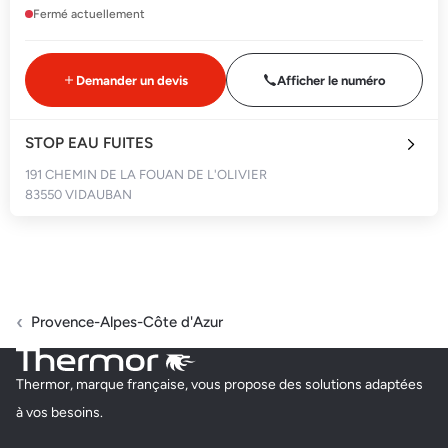
Fermé actuellement
Demander un devis
Afficher le numéro
STOP EAU FUITES
191 CHEMIN DE LA FOUAN DE L'OLIVIER
83550 VIDAUBAN
Fermé actuellement
Demander un devis
Afficher le numéro
Provence-Alpes-Côte d'Azur
ATELIER D'EAU
Thermor, marque française, vous propose des solutions adaptées
C/O DEFFI BUSINESS 102 AVENUE GEORGES CLEMENCEAU
à vos besoins.
83310 COGOLIN