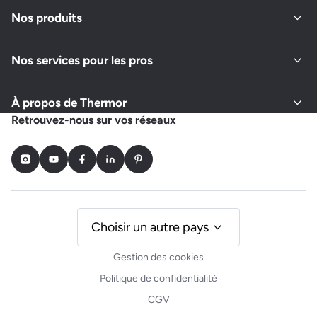
Fermé actuellement
Nos produits
Nos services pour les pros
Demander un devis
Afficher le numéro
À propos de Thermor
RS PLOMBERIE DU GOLFE
Retrouvez-nous sur vos réseaux
QUAI LES SAQUEDES, GALERIE AMBRE MARINE, LA BEAUMETTE
83120 SAINTE MAXIME
Instagram
Youtube
Facebook
LinkedIn
Pinterest
Fermé actuellement
Demander un devis
Afficher le numéro
Choisir un autre pays
Gestion des cookies
RENOVA
Politique de confidentialité
831 CHEMIN DE PALAYSON, QUARTIER BELLEVUE
CGV
83520 ROQUEBRUNE SUR ARGENS