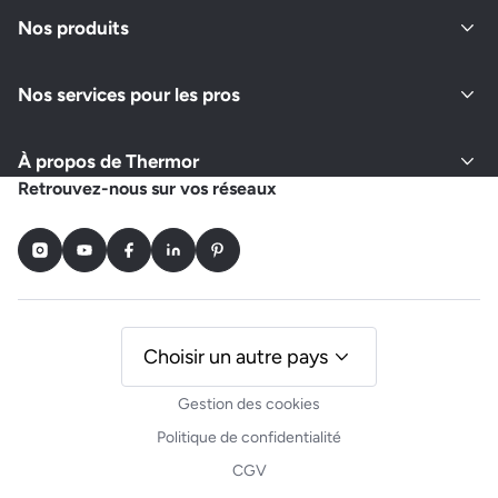
Fermé actuellement
Nos produits
Nos services pour les pros
Demander un devis
Afficher le numéro
À propos de Thermor
PPC PROVENCE PLOMBERIE CHAUFFAGE
Retrouvez-nous sur vos réseaux
61 RUE MARX DORMOY
13004 MARSEILLE
Instagram
Youtube
Facebook
LinkedIn
Pinterest
Fermé actuellement
Demander un devis
Afficher le numéro
Choisir un autre pays
Gestion des cookies
PLOMBERIE PERRETTI
Politique de confidentialité
98 BOULEVARD DE LA MILLIERE
CGV
13011 MARSEILLE