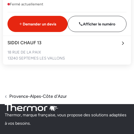
Fermé actuellement
Demander un devis
Afficher le numéro
SIDDI CHAUF 13
18 RUE DE LA PAIX
13240 SEPTEMES LES VALLONS
Fermé actuellement
Demander un devis
Afficher le numéro
Provence-Alpes-Côte d'Azur
PLOMBERIE MARSEILLE ESCALES BENJAMIN
Thermor, marque française, vous propose des solutions adaptées
AVENUE DE LA CAMPAGNE BERGER, PARC BERGER PHOEBUS G
à vos besoins.
13009 MARSEILLE