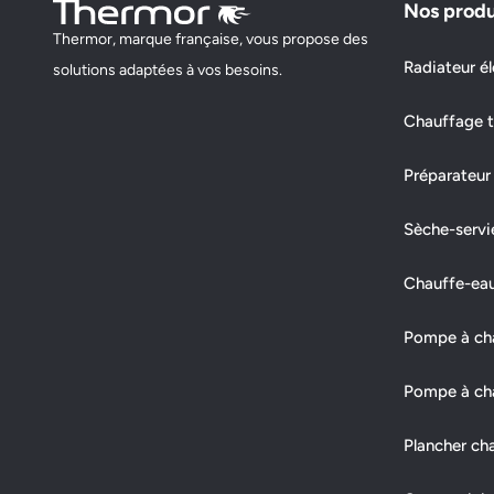
Nos produ
Thermor, marque française, vous propose des
MC ASSOCIES
Radiateur él
solutions adaptées à vos besoins.
47 RUE DE CHAMIRAUD, ZA DES 3 CANONS
Chauffage t
85200 FONTENAY LE COMTE
Préparateur
Ouvert actuellement
Sèche-servi
Demander un devis
Afficher le numéro
Chauffe-ea
FE2A
Pompe à chal
3 BIS IMPASSE DES VERGNES
Pompe à cha
85300 LE PERRIER
Plancher ch
Fermé actuellement