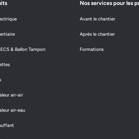
its
Nos services pour les p
ectrique
Avant le chantier
ertiaire
Après le chantier
 ECS & Ballon Tampon
Formations
ettes
u
eur air-air
leur air-eau
auffant