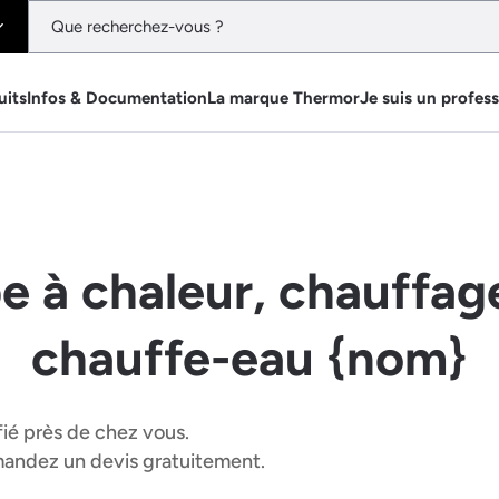
uits
Infos & Documentation
La marque Thermor
Je suis un profes
e à chaleur, chauffage
chauffe-eau {nom}
fié près de chez vous.
emandez un devis gratuitement.