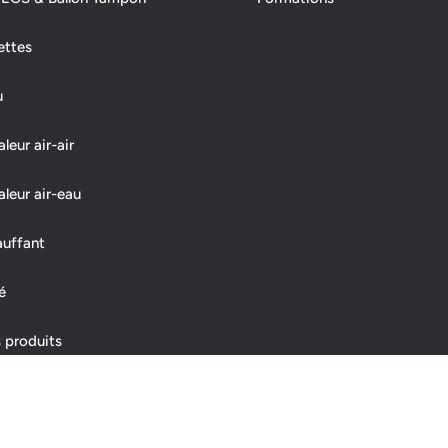
ettes
u
eur air-air
leur air-eau
auffant
é
 produits