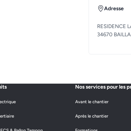
Adresse
RESIDENCE L
34670 BAILL
its
Nos services pour les p
ectrique
Avant le chantier
ertiaire
Après le chantier
 ECS & Ballon Tampon
Formations