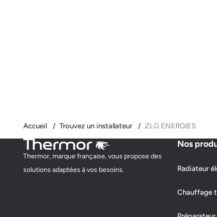
Accueil
Trouvez un installateur
ZLG ENERGIES
Nos produ
Thermor, marque française, vous propose des
Radiateur él
solutions adaptées à vos besoins.
Chauffage t
Préparateur