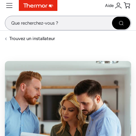
Aide
Contenu
Menu
Recherche
Se conne
Pani
Recher
Trouvez un installateur