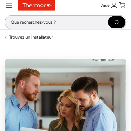
Aide
Contenu
Menu
Recherche
Se conne
Pani
Recher
Trouvez un installateur