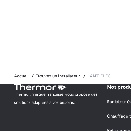
Accueil
Trouvez un installateur
LANZ ELEC
Nos produ
Thermor, marque française, vous propose des
Radiateur él
solutions adaptées à vos besoins.
Chauffage t
Préparateur