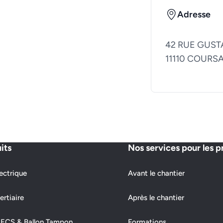
Adresse
42 RUE GUST
11110 COURS
its
Nos services pour les p
ectrique
Avant le chantier
ertiaire
Après le chantier
 ECS & Ballon Tampon
Formations