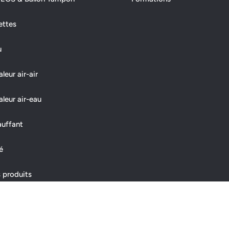
ettes
u
eur air-air
leur air-eau
auffant
é
 produits