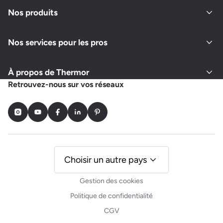
Fermé actuellement
Nos produits
Nos services pour les pros
Demander un devis
Afficher le numéro
À propos de Thermor
GLOBAL ENERGIES SERVICES
Retrouvez-nous sur vos réseaux
22 AVENUE DU PRESIDENT VINCENT AURIOL
87350 PANAZOL
Instagram
Youtube
Facebook
LinkedIn
Pinterest
Fermé actuellement
Demander un devis
Afficher le numéro
Choisir un autre pays
Gestion des cookies
ECO TECH LIMOUSIN
Politique de confidentialité
LES MAS
CGV
87140 VAULRY