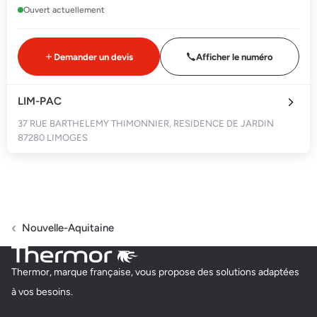
Ouvert actuellement
Demander un devis
Afficher le numéro
LIM-PAC
37 RUE BARTHELEMY THIMONNIER, RESIDENCE DE JARDIN
87280 LIMOGES
Fermé actuellement
Demander un devis
Afficher le numéro
Nouvelle-Aquitaine
AVENIR HABITAT LIMOUSIN
Thermor, marque française, vous propose des solutions adaptées
8 RUE LEON SERPOLLET
à vos besoins.
87280 LIMOGES