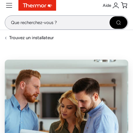
Aide
Contenu
Menu
Recherche
Se conne
Pani
Recher
Trouvez un installateur