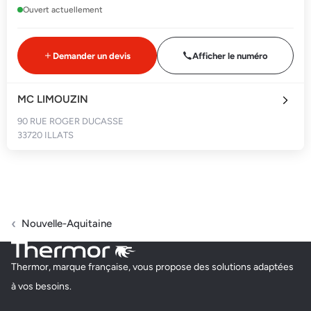
Ouvert actuellement
Demander un devis
Afficher le numéro
MC LIMOUZIN
90 RUE ROGER DUCASSE
33720 ILLATS
Fermé actuellement
Demander un devis
Afficher le numéro
Nouvelle-Aquitaine
MC CHARLES
Thermor, marque française, vous propose des solutions adaptées
6 A LIEU DIT GRANDE HAIE
à vos besoins.
33540 SAUVETERRE DE GUYENNE