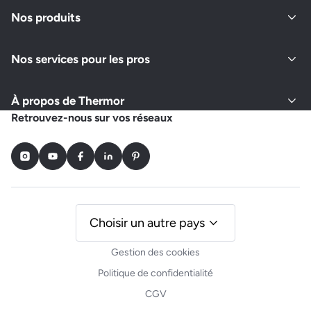
Ouvert actuellement
Nos produits
Nos services pour les pros
Demander un devis
Afficher le numéro
À propos de Thermor
INEL HABITAT
Retrouvez-nous sur vos réseaux
16 ALLEE DU HAUT VIGNEAU
33170 GRADIGNAN
Instagram
Youtube
Facebook
LinkedIn
Pinterest
Ouvert actuellement
Demander un devis
Afficher le numéro
Choisir un autre pays
Gestion des cookies
MANUSSET REMI
Politique de confidentialité
25 DE LA LANDE
CGV
33240 SAINT GERVAIS