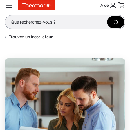
Aide
Contenu
Menu
Recherche
Se conne
Pani
Recher
Trouvez un installateur