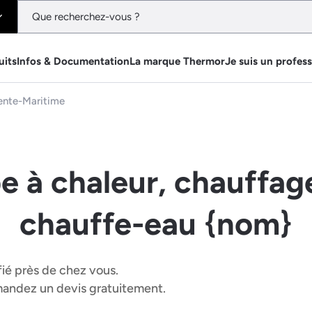
uits
Infos & Documentation
La marque Thermor
Je suis un profes
ente-Maritime
e à chaleur, chauffage
chauffe-eau {nom}
fié près de chez vous.
emandez un devis gratuitement.