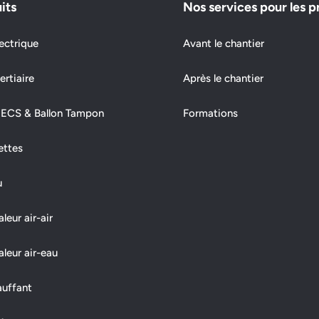
its
Nos services pour les p
ectrique
Avant le chantier
ertiaire
Après le chantier
 ECS & Ballon Tampon
Formations
ettes
u
eur air-air
leur air-eau
auffant