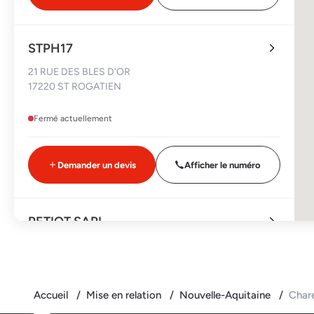
STPH17
21 RUE DES BLES D'OR
17220 ST ROGATIEN
Fermé actuellement
Demander un devis
Afficher le numéro
PETIOT SARL
6 RUE DES ARTISANS
17770 ECOYEUX
Fermé actuellement
Accueil
Mise en relation
Nouvelle-Aquitaine
Char