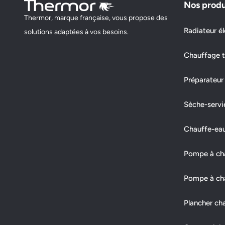
Nos produ
Demander un devis
Afficher le numéro
Thermor, marque française, vous propose des
Radiateur él
solutions adaptées à vos besoins.
Chauffage t
HERVE ROUSSELOT HR ET AZ
15 RUE JEAN-MARC BEGUE, ACTIPOLE LA JARRIE 3
Préparateur
17550 DOLUS-D'OLERON
Sèche-servi
Fermé actuellement
Chauffe-ea
Demander un devis
Afficher le numéro
Pompe à chal
Pompe à cha
LARIGALDIE ERIC EIRL
4Q RUE DU DOCTEUR HEYRAUD
Plancher ch
17560 BOURCEFRANC LE CHAPUS