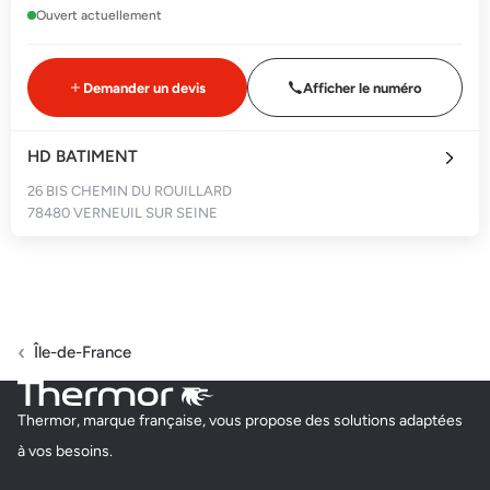
Ouvert actuellement
Demander un devis
Afficher le numéro
HD BATIMENT
26 BIS CHEMIN DU ROUILLARD
78480 VERNEUIL SUR SEINE
Fermé actuellement
Demander un devis
Afficher le numéro
Île-de-France
JMP 78
Thermor, marque française, vous propose des solutions adaptées
30BIS RUE DU VIEIL ABREUVOIR
à vos besoins.
78100 SAINT-GERMAIN-EN-LAYE