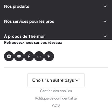
Fermé actuellement
Nos produits
Nos services pour les pros
Demander un devis
Afficher le numéro
À propos de Thermor
BRIFFAULT
Retrouvez-nous sur vos réseaux
6 IMPASSE DE LA MAIRIE
78125 VIEILLE EGLISE EN YVELINES
Instagram
Youtube
Facebook
LinkedIn
Pinterest
Ouvert actuellement
Demander un devis
Afficher le numéro
Choisir un autre pays
Gestion des cookies
PAT ELEC 78
Politique de confidentialité
5 RUE NORMANDE
CGV
78770 VILLIERS LE MAHIEU