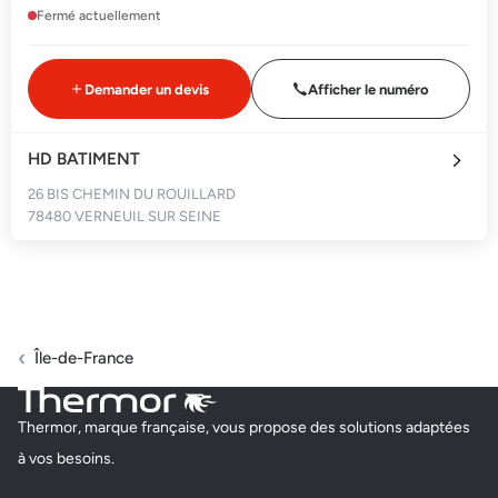
Fermé actuellement
Demander un devis
Afficher le numéro
HD BATIMENT
26 BIS CHEMIN DU ROUILLARD
78480 VERNEUIL SUR SEINE
Fermé actuellement
Demander un devis
Afficher le numéro
Île-de-France
JMP 78
Thermor, marque française, vous propose des solutions adaptées
30BIS RUE DU VIEIL ABREUVOIR
à vos besoins.
78100 SAINT-GERMAIN-EN-LAYE