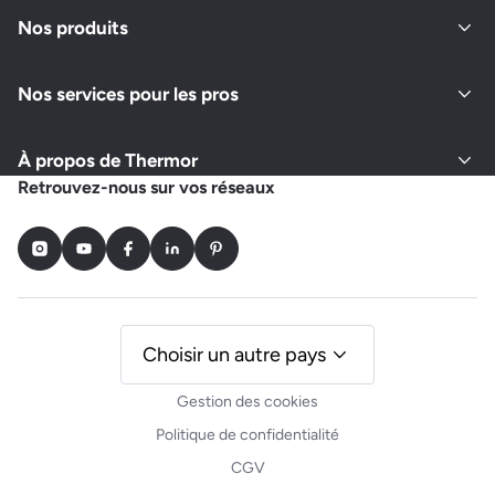
Fermé actuellement
Nos produits
Nos services pour les pros
Demander un devis
Afficher le numéro
À propos de Thermor
BRIFFAULT
Retrouvez-nous sur vos réseaux
6 IMPASSE DE LA MAIRIE
78125 VIEILLE EGLISE EN YVELINES
Instagram
Youtube
Facebook
LinkedIn
Pinterest
Fermé actuellement
Demander un devis
Afficher le numéro
Choisir un autre pays
Gestion des cookies
PAT ELEC 78
Politique de confidentialité
5 RUE NORMANDE
CGV
78770 VILLIERS LE MAHIEU