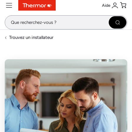
Aide
Contenu
Menu
Recherche
Se conne
Pani
Recher
Trouvez un installateur