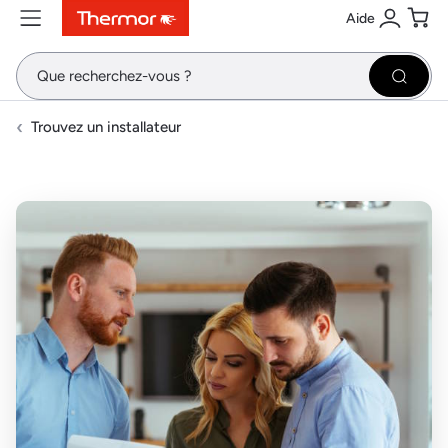
Aide
Contenu
Menu
Recherche
Se conne
Pani
Recher
Trouvez un installateur