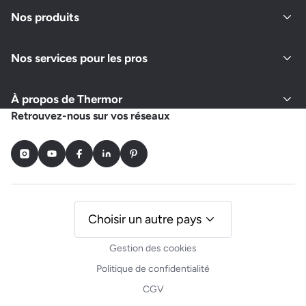
Fermé actuellement
Nos produits
Nos services pour les pros
Demander un devis
Afficher le numéro
À propos de Thermor
PLOMBERIE TEMIN
Retrouvez-nous sur vos réseaux
26 RUE LAITIERES
94300 VINCENNES
Instagram
Youtube
Facebook
LinkedIn
Pinterest
Ouvert actuellement
Demander un devis
Afficher le numéro
Choisir un autre pays
Gestion des cookies
ONNYS
Politique de confidentialité
1 RUE DES JUBENNES
CGV
94440 VILLECRESNES