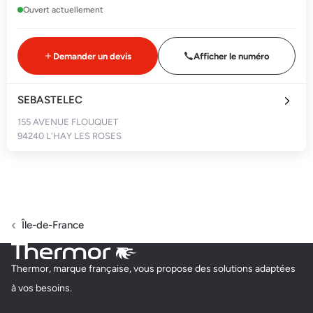
Ouvert actuellement
Demander un devis
Afficher le numéro
SEBASTELEC
155 AVENUE FLOUQUET
94240 L'HAY LES ROSES
Fermé actuellement
Demander un devis
Afficher le numéro
Île-de-France
EGS
Thermor, marque française, vous propose des solutions adaptées
44 RUE GARIBALDI
à vos besoins.
94100 SAINT MAUR DES FOSSES