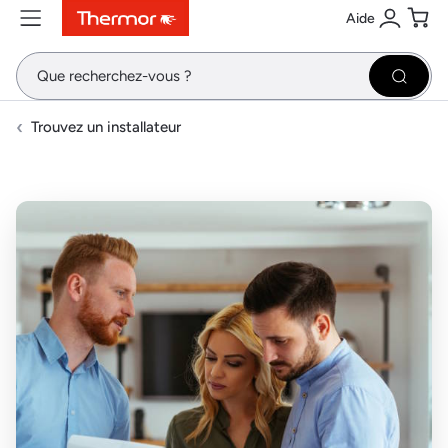
Aide
Contenu
Menu
Recherche
Se conne
Pani
Recher
Trouvez un installateur