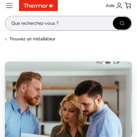
Aide
Contenu
Menu
Recherche
Se conne
Pani
Recher
Trouvez un installateur