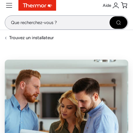
Aide
Contenu
Menu
Recherche
Se conne
Pani
Recher
Trouvez un installateur