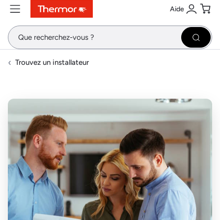
Aide
Contenu
Menu
Recherche
Se conne
Pani
Recher
Trouvez un installateur